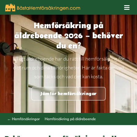
Hemförsäkring på
äldreboende 2026 – behöver
du en?
På ett äldreboende har du rätt till hemförsäkring för
ditt rum och dina tillhörigheter. Här är fakta om vad
som täcks och vad det kan kosta.
Jämför hemförsäkringar
← Hemförsäkringar
Hemförsäkring på äldreboende