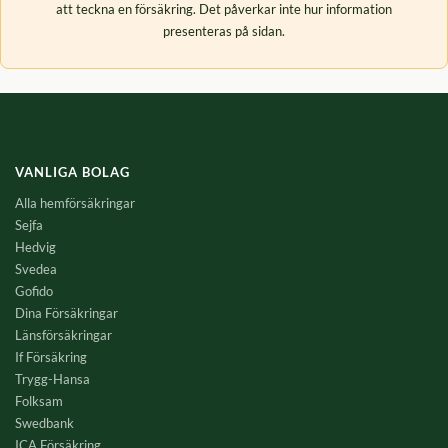
att teckna en försäkring. Det påverkar inte hur information
presenteras på sidan.
VANLIGA BOLAG
Alla hemförsäkringar
Sejfa
Hedvig
Svedea
Gofido
Dina Försäkringar
Länsförsäkringar
If Försäkring
Trygg-Hansa
Folksam
Swedbank
ICA Försäkring