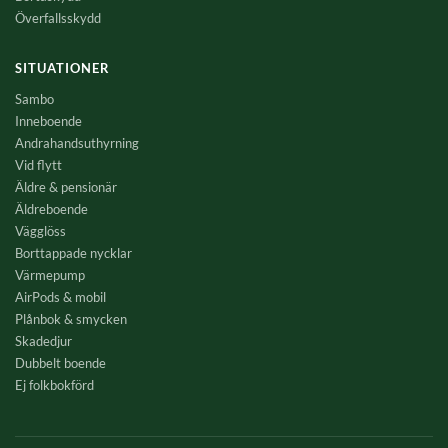
Överfallsskydd
SITUATIONER
Sambo
Inneboende
Andrahandsuthyrning
Vid flytt
Äldre & pensionär
Äldreboende
Vägglöss
Borttappade nycklar
Värmepump
AirPods & mobil
Plånbok & smycken
Skadedjur
Dubbelt boende
Ej folkbokförd