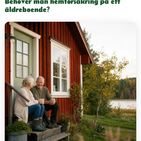
Behöver man hemförsäkring på ett
äldreboende?