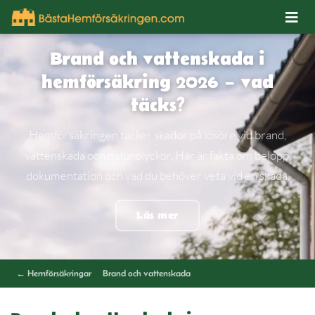
Brand och vattenskada i
hemförsäkring 2026 – vad
täcks?
Hemförsäkringen täcker skador på lösöre vid brand,
vattenskada och naturolyckor. Här är fakta om belopp,
dokumentation och vad du behöver veta vid en skada.
Läs mer
← Hemförsäkringar
Brand och vattenskada