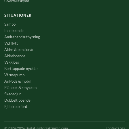
Överfallsskydd
SITUATIONER
Sambo
Inneboende
Andrahandsuthyrning
Vid flytt
Äldre & pensionär
Äldreboende
Vägglöss
Borttappade nycklar
Värmepump
AirPods & mobil
Plånbok & smycken
Skadedjur
Dubbelt boende
Ej folkbokförd
© 2024-2026 BästaHemförsäkringen.com
Kontakta oss