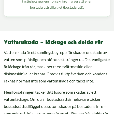
fastighetsägarens försäkring (hyresrätt) eller
bostadsrättstillägget (bostadsrätt).
Vattenskada – läckage och dolda rör
Vattenskada är ett samlingsbegrepp för skador orsakade av
vatten som plötsligt och oförutsett tränger ut. Det vanligaste
är läckage från rör, maskiner (t.ex. tvättmaskin eller
diskmaskin) eller kranar. Gradvis fuktpåverkan och kondens
räknas normalt inte som vattenskada och täcks inte.
Hemförsäkringen täcker ditt lösöre som skadas av ett
vattenläckage. Om du är bostadsrättsinnehavare täcker
bostadsrättstillägget dessutom skador på bostadens inre –
som golv och kök – som uppstår av ett läckage från dolda rör.