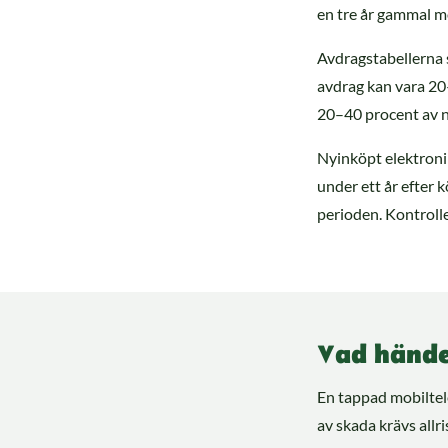
en tre år gammal m
Avdragstabellerna s
avdrag kan vara 20
20–40 procent av n
Nyinköpt elektronik
under ett år efter 
perioden. Kontroller
Vad hände
En tappad mobiltel
av skada krävs allr