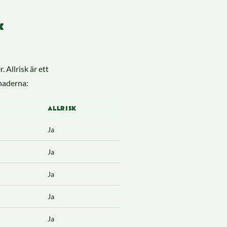
k
 Allrisk är ett
lnaderna:
ALLRISK
Ja
Ja
Ja
Ja
Ja