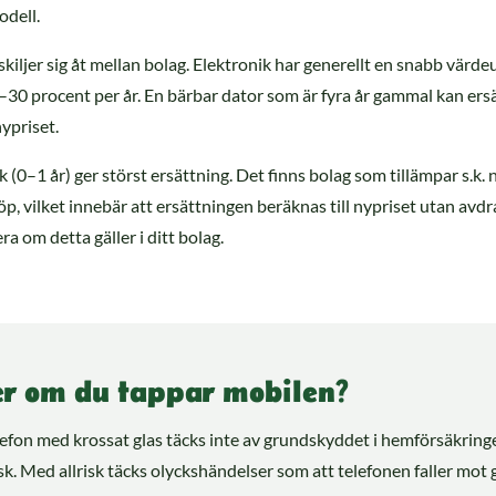
odell.
kiljer sig åt mellan bolag. Elektronik har generellt en snabb värd
–30 procent per år. En bärbar dator som är fyra år gammal kan er
ypriset.
 (0–1 år) ger störst ersättning. Det finns bolag som tillämpar s.k.
köp, vilket innebär att ersättningen beräknas till nypriset utan avd
a om detta gäller i ditt bolag.
r om du tappar mobilen?
efon med krossat glas täcks inte av grundskyddet i hemförsäkring
isk. Med allrisk täcks olyckshändelser som att telefonen faller mot 