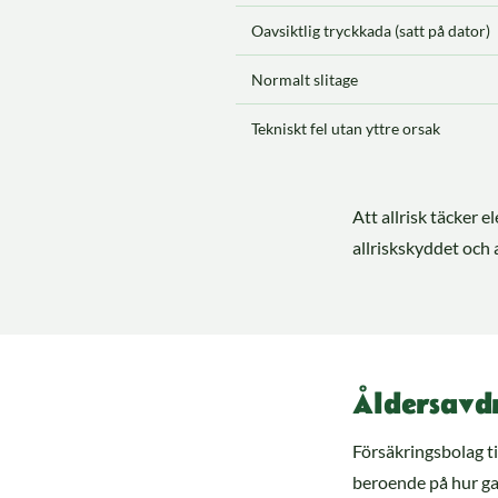
Oavsiktlig tryckkada (satt på dator)
Normalt slitage
Tekniskt fel utan yttre orsak
Att allrisk täcker e
allriskskyddet och 
Åldersavd
Försäkringsbolag t
beroende på hur gam