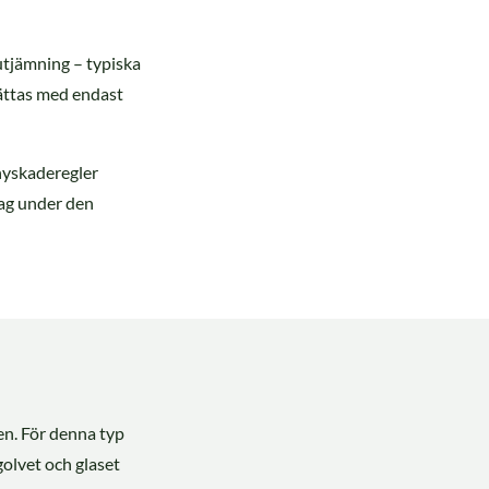
eutjämning – typiska
sättas med endast
 nyskaderegler
rag under den
en. För denna typ
golvet och glaset