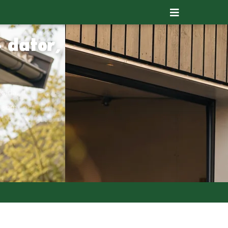
 dator,
kada.
d som