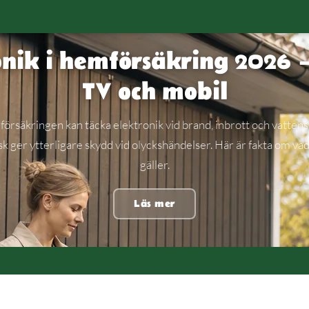
onik i hemförsäkring 2026 –
TV och mobil
örsäkringen kan täcka elektronik vid brand, inbrott och vattens
isk ger ytterligare skydd vid olyckshändelser. Här är fakta om va
gäller.
Läs mer