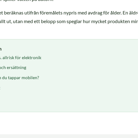
 beräknas utifrån föremålets nypris med avdrag för ålder. En äldr
 fullt ut, utan med ett belopp som speglar hur mycket produkten mi
n
 allrisk för elektronik
och ersättning
 du tappar mobilen?
t