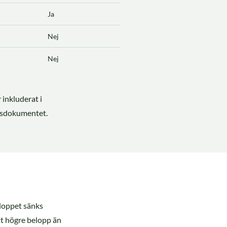
Ja
Nej
Nej
r inkluderat i
orsdokumentet.
eloppet sänks
tt högre belopp än