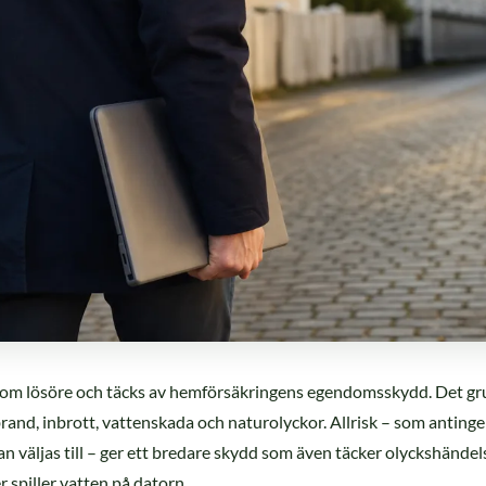
 som lösöre och täcks av hemförsäkringens egendomsskydd. Det g
brand, inbrott, vattenskada och naturolyckor. Allrisk – som antinge
an väljas till – ger ett bredare skydd som även täcker olyckshändel
r spiller vatten på datorn.