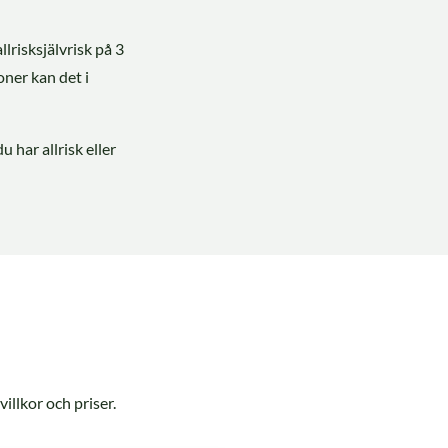
llrisksjälvrisk på 3
oner kan det i
 har allrisk eller
illkor och priser.