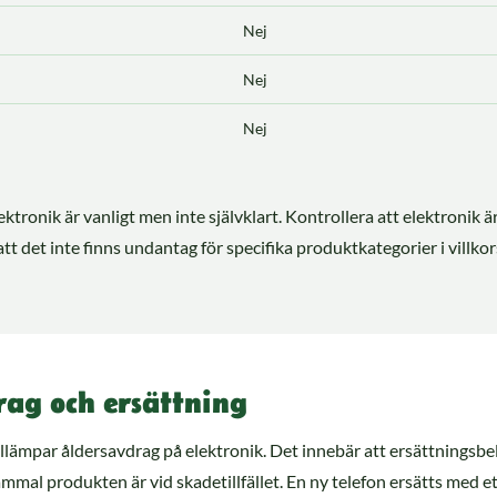
Nej
Nej
Nej
lektronik är vanligt men inte självklart. Kontrollera att elektronik ä
att det inte finns undantag för specifika produktkategorier i villk
rag och ersättning
illämpar åldersavdrag på elektronik. Det innebär att ersättningsb
mal produkten är vid skadetillfället. En ny telefon ersätts med e