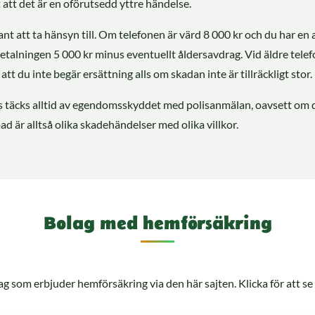
t att det är en oförutsedd yttre händelse.
ant att ta hänsyn till. Om telefonen är värd 8 000 kr och du har en a
betalningen 5 000 kr minus eventuellt åldersavdrag. Vid äldre telef
tt du inte begär ersättning alls om skadan inte är tillräckligt stor.
s täcks alltid av egendomsskyddet med polisanmälan, oavsett om du
ad är alltså olika skadehändelser med olika villkor.
Bolag med hemförsäkring
g som erbjuder hemförsäkring via den här sajten. Klicka för att se v