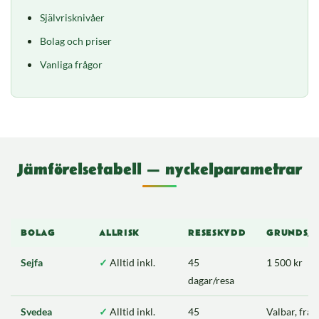
Självrisknivåer
Bolag och priser
Vanliga frågor
Jämförelsetabell — nyckelparametrar
BOLAG
ALLRISK
RESESKYDD
GRUNDSJÄ
Sejfa
✓
Alltid inkl.
45
1 500 kr
dagar/resa
Svedea
✓
Alltid inkl.
45
Valbar, fra