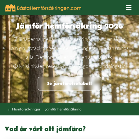
Jämför hemförsäkring 2026
Skillnaderna mellan hemförsäkringar handlar sällan
om grundtäckningen — den ser ungefär likadan ut hos
alla. Det som skiljer bolagen åt är allrisk,
självrisknivåer, reseskyddets längd och bindningstid.
Se jämförelsetabell
← Hemförsäkringar
Jämför hemförsäkring
Vad är värt att jämföra?