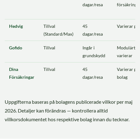
dagar/resa
försäkrings
Hedvig
Tillval
45
Varierar pe
(Standard/Max)
dagar/resa
Gofido
Tillval
Ingår i
Modulärt 
grundskydd
varierar
Dina
Tillval
45
Varierar per
Försäkringar
dagar/resa
bolag
Uppgifterna baseras på bolagens publicerade villkor per maj
2026. Detaljer kan förändras — kontrollera alltid
villkorsdokumentet hos respektive bolag innan du tecknar.