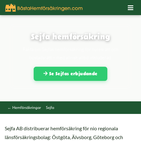
Sejfa hemförsäkring
Fakta om Sejfas hemförsäkring för hyresrätt och
bostadsrätt – med allrisk alltid inkluderad.
Se Sejfas erbjudande
← Hemförsäkringar
Sejfa
Sejfa AB distribuerar hemförsäkring för nio regionala
länsförsäkringsbolag: Östgöta, Älvsborg, Göteborg och