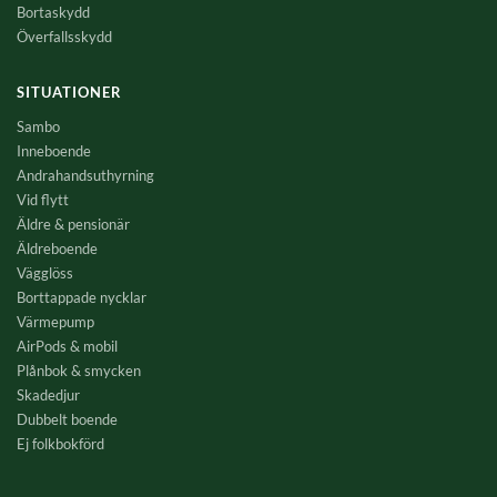
Bortaskydd
Överfallsskydd
SITUATIONER
Sambo
Inneboende
Andrahandsuthyrning
Vid flytt
Äldre & pensionär
Äldreboende
Vägglöss
Borttappade nycklar
Värmepump
AirPods & mobil
Plånbok & smycken
Skadedjur
Dubbelt boende
Ej folkbokförd