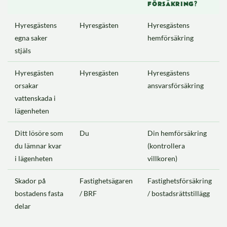
FÖRSÄKRING?
Hyresgästens
Hyresgästen
Hyresgästens
egna saker
hemförsäkring
stjäls
Hyresgästen
Hyresgästen
Hyresgästens
orsakar
ansvarsförsäkring
vattenskada i
lägenheten
Ditt lösöre som
Du
Din hemförsäkring
du lämnar kvar
(kontrollera
i lägenheten
villkoren)
Skador på
Fastighetsägaren
Fastighetsförsäkring
bostadens fasta
/ BRF
/ bostadsrättstillägg
delar