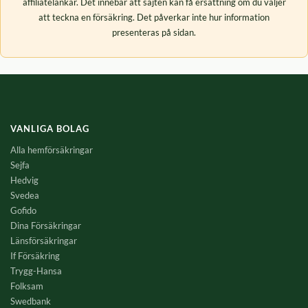
affiliatelänkar. Det innebär att sajten kan få ersättning om du väljer
att teckna en försäkring. Det påverkar inte hur information
presenteras på sidan.
VANLIGA BOLAG
Alla hemförsäkringar
Sejfa
Hedvig
Svedea
Gofido
Dina Försäkringar
Länsförsäkringar
If Försäkring
Trygg-Hansa
Folksam
Swedbank