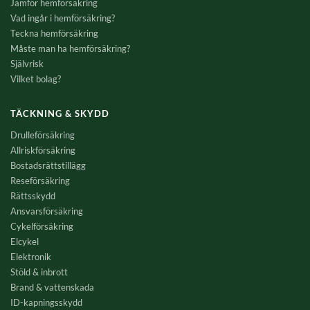
Jämför hemförsäkring
Vad ingår i hemförsäkring?
Teckna hemförsäkring
Måste man ha hemförsäkring?
Självrisk
Vilket bolag?
TÄCKNING & SKYDD
Drulleförsäkring
Allriskförsäkring
Bostadsrättstillägg
Reseförsäkring
Rättsskydd
Ansvarsförsäkring
Cykelförsäkring
Elcykel
Elektronik
Stöld & inbrott
Brand & vattenskada
ID-kapningsskydd