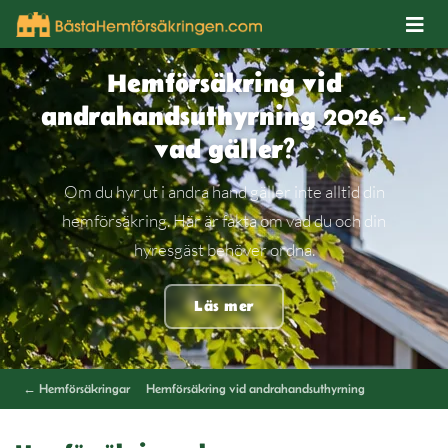
Hemförsäkring vid
andrahandsuthyrning 2026 –
vad gäller?
Om du hyr ut i andra hand gäller inte alltid din
hemförsäkring. Här är fakta om vad du och din
hyresgäst behöver ordna.
Läs mer
← Hemförsäkringar
Hemförsäkring vid andrahandsuthyrning